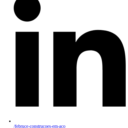
/februce-construcoes-em-aco