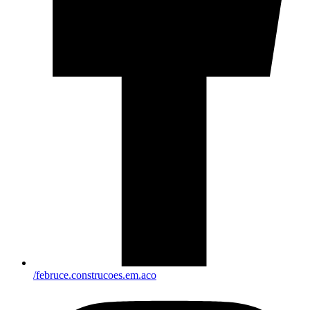
/februce.construcoes.em.aco