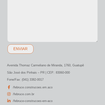
ENVIAR
Avenida Thomaz Carmeliano de Miranda, 1760, Guatupê
São José dos Pinhais – PR | CEP.: 83060-000
Fone/Fax: (041) 3382-0017
/februce.construcoes.em.aco
/februce.com.br
/februce-construcoes-em-aco