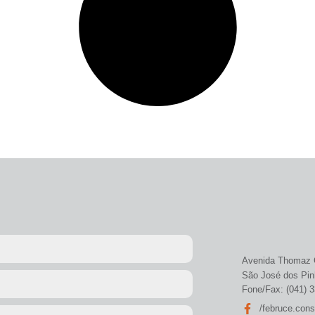
Avenida Thomaz C
São José dos Pin
Fone/Fax: (041) 
/februce.con