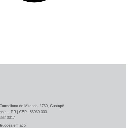
armeliano de Miranda, 1760, Guatupê
hais – PR | CEP.: 83060-000
3382-0017
strucoes.em.aco