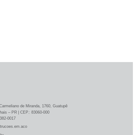
armeliano de Miranda, 1760, Guatupê
hais – PR | CEP.: 83060-000
3382-0017
strucoes.em.aco