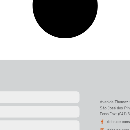
Avenida Thomaz C
São José dos Pin
Fone/Fax: (041) 
/februce.con