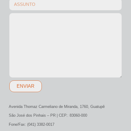
ENVIAR
Avenida Thomaz Carmeliano de Miranda, 1760, Guatupê
São José dos Pinhais – PR | CEP.: 83060-000
Fone/Fax: (041) 3382-0017