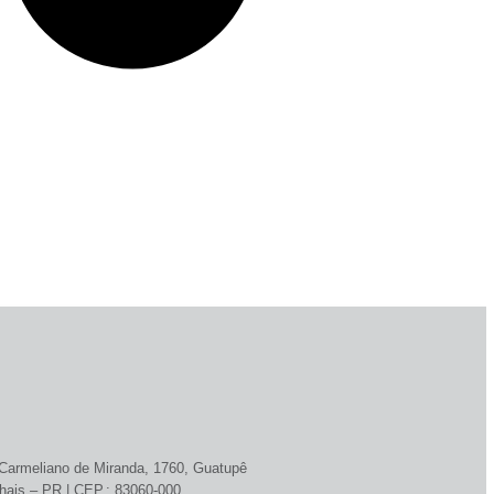
armeliano de Miranda, 1760, Guatupê
hais – PR | CEP.: 83060-000