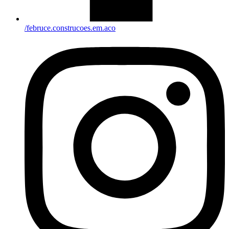
/februce.construcoes.em.aco